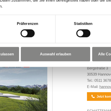
 Daten zusammen, die Sie ihnen bereitgestellt haben oder die s
n.
Präferenzen
Statistiken
SITION
KONTAKTI
zulassen
Auswahl erlauben
Alle Co
SCHATTENW
Bergstraße 3
30539 Hannov
Tel.:
0511 367
E-Mail:
hannov
Jetzt kont
SCHATTENW