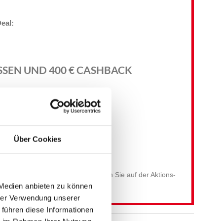
Deal:
SSEN UND 400 € CASHBACK
0511 3678990
Über Cookies
Kontaktieren Sie uns
hmebedingungen zum Nachlesen finden Sie auf der Aktions-
 Medien anbieten zu können
hrer Verwendung unserer
 führen diese Informationen