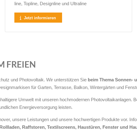
line, Top­line, Design­line und Ultra­line
Jetzt informieren
M FREIEN
chutz und Photovoltaik. Wir unterstützen Sie
beim Thema Sonnen- u
signmarkisen für Garten, Terrasse, Balkon, Wintergärten und Fenst
achhaltigere Umwelt mit unseren hochmodernen Photovoltaikanlagen.
undlichen Energieversorgung leisten.
ver, unsere Leistungen und unsere hochwertigen Produkte vor. Info
Rollladen, Raffstoren, Textilscreens, Haustüren, Fenster und H