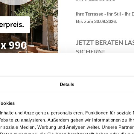
Ihre Terrasse - Ihr Stil - Ihr 
Bis zum 30.09.2026.
JETZT BERATEN LA
SICHERN!
Details
Cookies
ligen Aktionszeitraum und nur so lange der Vorrat reicht. Alle Teilna
Landingpage unter
www.markilux.com/de-de/cashback
.
nhalte und Anzeigen zu personalisieren, Funktionen für soziale
Website zu analysieren. Außerdem geben wir Informationen zu I
r soziale Medien, Werbung und Analysen weiter. Unsere Partner