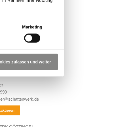
ie im Rahmen Ihrer Nutzung
Marketing
EREN SIE UNS:
okies zulassen und weiter
ERK HANNOVER
er
8990
er@schattenwerk.de
aktieren
ERK GÖTTINGEN