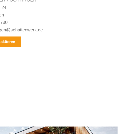
e 24
en
7790
ngen@schattenwerk.de
aktieren