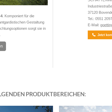
Industriestraß
37120 Bovend
-4
. Komponiert für die
Tel.:
0551 209
antgardistischen Gestaltung
E-Mail:
goetti
chtungsoptionen sorgt sie in
.
Jetzt kont
en
FOLGENDEN PRODUKTBEREICHEN: