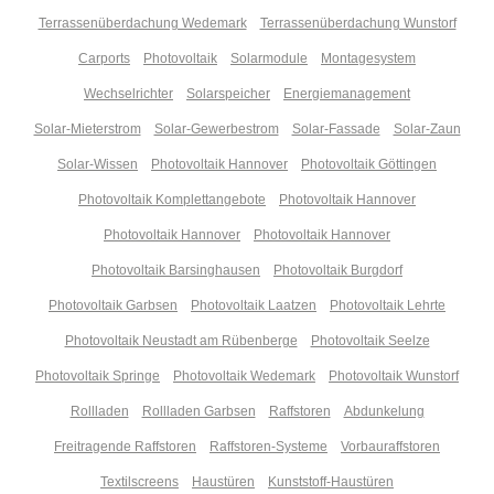
Terrassenüberdachung Wedemark
Terrassenüberdachung Wunstorf
Carports
Photovoltaik
Solarmodule
Montagesystem
Wechselrichter
Solarspeicher
Energiemanagement
Solar-Mieterstrom
Solar-Gewerbestrom
Solar-Fassade
Solar-Zaun
Solar-Wissen
Photovoltaik Hannover
Photovoltaik Göttingen
Photovoltaik Komplettangebote
Photovoltaik Hannover
Photovoltaik Hannover
Photovoltaik Hannover
Photovoltaik Barsinghausen
Photovoltaik Burgdorf
Photovoltaik Garbsen
Photovoltaik Laatzen
Photovoltaik Lehrte
Photovoltaik Neustadt am Rübenberge
Photovoltaik Seelze
Photovoltaik Springe
Photovoltaik Wedemark
Photovoltaik Wunstorf
Rollladen
Rollladen Garbsen
Raffstoren
Abdunkelung
Freitragende Raffstoren
Raffstoren-Systeme
Vorbauraffstoren
Textilscreens
Haustüren
Kunststoff-Haustüren