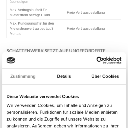
übersteigen
Max. Vertragslaufzeit für
Freie Vertragsgestaltung
Mieterstrom beträgt 1 Jahr
Max. Kündigungsfrist für den
Mieterstromvertrag beträgt 3
Freie Vertragsgestaltung
Monate
SCHATTENWERK SETZT AUF UNGEFÖRDERTE
MIETERSTROM-MODELLE
Wir haben uns auf ungeförderte Mieterstrom-Modelle
spezialisiert. Zusammen mit unseren Partnern setzen wir
Zustimmung
Details
Über Cookies
Mieterstrom-Modelle ohne staatlichen Mieterstromzuschlag
um. Der Verzicht darauf bringt größtmögliche
Vertragsfreiheiten mit sich und vereinfacht die technische
Diese Webseite verwendet Cookies
Umsetzung eines zulässigen Messkonzepts. Der bewusste
Wir verwenden Cookies, um Inhalte und Anzeigen zu
Verzicht auf den Mieterstromzuschlag rechnet sich dadurch.
personalisieren, Funktionen für soziale Medien anbieten
Haben Sie Interesse an unserem Konzept, dann nehmen Sie
zu können und die Zugriffe auf unsere Website zu
Kontakt auf. Sie werden überrascht sein, wie einfach
analysieren. Außerdem geben wir Informationen zu Ihrer