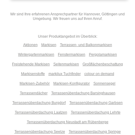
Wir sind Ihre erfahrenen Ansprechpartner für Hannover, Göttingen und
Umgebung. Wir freuen uns auf Ihren Anruf.
Unser Produktangebot im Überblick:
Aktionen
Markisen
Terrassen- und Balkonmarkisen
Wintergartenmarkisen
Fenstermarkisen
Pergolamarkisen
Freistehende Markisen
Seitenmarkisen
Großflächenbeschattung
Markisenstoffe
markilux Tuchfinder
colour on demand
Markisen-Zubehör
Markisen-Konfigurator
Sonnensegel
Terrassendächer
Terrassenüberdachung Barsinghausen
Terrassenüberdachung Burgdorf
Terrassenüberdachung Garbsen
Terrassenüberdachung Laatzen
Terrassenüberdachung Lehrte
Terrassenüberdachung Neustadt am Rübenberge
Terrassenüberdachung Seelze
Terrassenüberdachung Springe