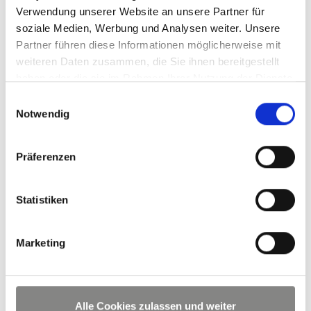
Mieterstrom realisiert werden kann.
Verwendung unserer Website an unsere Partner für
soziale Medien, Werbung und Analysen weiter. Unsere
Partner führen diese Informationen möglicherweise mit
weiteren Daten zusammen, die Sie ihnen bereitgestellt
Gerne beraten wir Sie persönlich zum Thema Solar-
haben oder die sie im Rahmen Ihrer Nutzung der Dienste
Mieterstrom.
gesammelt haben.
Einwilligungsauswahl
Notwendig
Kontaktieren Sie uns!
Besuchen Sie uns auf Facebook
Präferenzen
Folgen Sie uns auf Instagram
Statistiken
Quelle der auf dieser Seite gezeigten Texte und Bilder:
SCHATTENWERK GmbH
Marketing
Alle Cookies zulassen und weiter