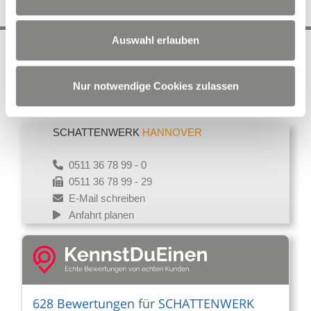
Auswahl erlauben
Sitemap
Cookie-Verwaltung
Cookie-Verwaltung
Datenschutz
Impressum
Anfahrt
Nur notwendige Cookies zulassen
SCHATTENWERK
HANNOVER
0511 36 78 99 - 0
0511 36 78 99 - 29
E-Mail schreiben
Anfahrt planen
628 Bewertungen
für
SCHATTENWERK