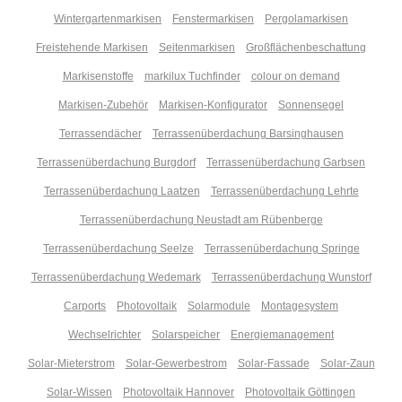
Wintergartenmarkisen
Fenstermarkisen
Pergolamarkisen
Freistehende Markisen
Seitenmarkisen
Großflächenbeschattung
Markisenstoffe
markilux Tuchfinder
colour on demand
Markisen-Zubehör
Markisen-Konfigurator
Sonnensegel
Terrassendächer
Terrassenüberdachung Barsinghausen
Terrassenüberdachung Burgdorf
Terrassenüberdachung Garbsen
Terrassenüberdachung Laatzen
Terrassenüberdachung Lehrte
Terrassenüberdachung Neustadt am Rübenberge
Terrassenüberdachung Seelze
Terrassenüberdachung Springe
Terrassenüberdachung Wedemark
Terrassenüberdachung Wunstorf
Carports
Photovoltaik
Solarmodule
Montagesystem
Wechselrichter
Solarspeicher
Energiemanagement
Solar-Mieterstrom
Solar-Gewerbestrom
Solar-Fassade
Solar-Zaun
Solar-Wissen
Photovoltaik Hannover
Photovoltaik Göttingen