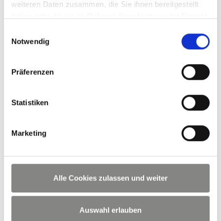
weiteren Daten zusammen, die Sie ihnen bereitgestellt
haben oder die sie im Rahmen Ihrer Nutzung der Dienste
gesammelt haben.
Einwilligungsauswahl
Notwendig
ULTRALINE RAL7016
Präferenzen
Statistiken
Marketing
Alle Cookies zulassen und weiter
Gerne beraten wir Sie persönlich zu unseren
Terrassendächern. Schattenwerk betreut Kunden rund um
Hannover und Göttingen.
Auswahl erlauben