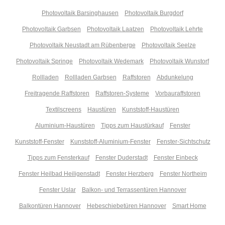
Photovoltaik Barsinghausen
Photovoltaik Burgdorf
Photovoltaik Garbsen
Photovoltaik Laatzen
Photovoltaik Lehrte
Photovoltaik Neustadt am Rübenberge
Photovoltaik Seelze
Photovoltaik Springe
Photovoltaik Wedemark
Photovoltaik Wunstorf
Rollladen
Rollladen Garbsen
Raffstoren
Abdunkelung
Freitragende Raffstoren
Raffstoren-Systeme
Vorbauraffstoren
Textilscreens
Haustüren
Kunststoff-Haustüren
Aluminium-Haustüren
Tipps zum Haustürkauf
Fenster
Kunststoff-Fenster
Kunststoff-Aluminium-Fenster
Fenster-Sichtschutz
Tipps zum Fensterkauf
Fenster Duderstadt
Fenster Einbeck
Fenster Heilbad Heiligenstadt
Fenster Herzberg
Fenster Northeim
Fenster Uslar
Balkon- und Terrassentüren Hannover
Balkontüren Hannover
Hebeschiebetüren Hannover
Smart Home