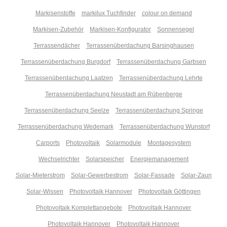
Markisenstoffe
markilux Tuchfinder
colour on demand
Markisen-Zubehör
Markisen-Konfigurator
Sonnensegel
Terrassendächer
Terrassenüberdachung Barsinghausen
Terrassenüberdachung Burgdorf
Terrassenüberdachung Garbsen
Terrassenüberdachung Laatzen
Terrassenüberdachung Lehrte
Terrassenüberdachung Neustadt am Rübenberge
Terrassenüberdachung Seelze
Terrassenüberdachung Springe
Terrassenüberdachung Wedemark
Terrassenüberdachung Wunstorf
Carports
Photovoltaik
Solarmodule
Montagesystem
Wechselrichter
Solarspeicher
Energiemanagement
Solar-Mieterstrom
Solar-Gewerbestrom
Solar-Fassade
Solar-Zaun
Solar-Wissen
Photovoltaik Hannover
Photovoltaik Göttingen
Photovoltaik Komplettangebote
Photovoltaik Hannover
Photovoltaik Hannover
Photovoltaik Hannover