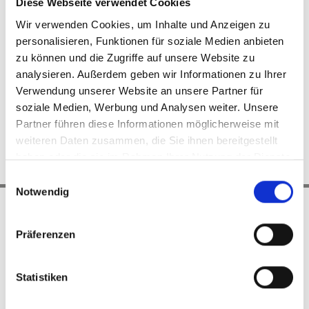
Diese Webseite verwendet Cookies
Datenschutz
Wir verwenden Cookies, um Inhalte und Anzeigen zu
Impressum
Anfahrt
personalisieren, Funktionen für soziale Medien anbieten
zu können und die Zugriffe auf unsere Website zu
analysieren. Außerdem geben wir Informationen zu Ihrer
Verwendung unserer Website an unsere Partner für
soziale Medien, Werbung und Analysen weiter. Unsere
Partner führen diese Informationen möglicherweise mit
weiteren Daten zusammen, die Sie ihnen bereitgestellt
haben oder die sie im Rahmen Ihrer Nutzung der Dienste
gesammelt haben.
Einwilligungsauswahl
Notwendig
Sitemap
Cookie-Verwaltung
Cookie-Verwaltung
Präferenzen
Datenschutz
Impressum
Anfahrt
Statistiken
SCHATTENWERK
HANNOVER