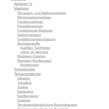
Aktionen %
Markisen
Terrassen- und Balkonmarkisen
Wintergartenmarkisen
Fenstermarkisen
Pergolamarkisen
Freistehende Markisen
Seitenmarkisen
Großflächenbeschattung
Markisenstoffe
markilux Tuchfinder
colour on demand
Markisen-Zubehör
Markisen-Konfigurator
Konfigurator
Sonnensegel
Terrassendächer
Ultraline
Trendline
Topline
Designline
Kaufberatung
Zubehör
Terrassenüberdachung Barsinghausen
Terrassenüberdachung Burgdorf