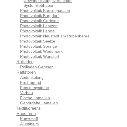
Gewährleistungsverfechter
Systemliebhaber
Photovoltaik Barsinghausen
Photovoltaik Burgdorf
Photovoltaik Garbsen
Photovoltaik Laatzen
Photovoltaik Lehrte
Photovoltaik Neustadt am Rübenberge
Photovoltaik Seelze
Photovoltaik Springe
Photovoltaik Wedemark
Photovoltaik Wunstorf
Rollladen
Rollladen Garbsen
Raffstoren
Abdunkelung
Freitragend
Fenstersysteme
Vorbau
Flache Lamellen
Gebördelte Lamellen
Textilscreens
Haustüren
Kunststoff
Aluminium