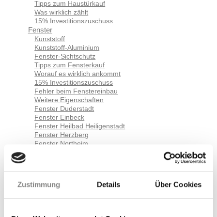
Tipps zum Haustürkauf
Was wirklich zählt
15% Investitionszuschuss
Fenster
Kunststoff
Kunststoff-Aluminium
Fenster-Sichtschutz
Tipps zum Fensterkauf
Worauf es wirklich ankommt
15% Investitionszuschuss
Fehler beim Fenstereinbau
Weitere Eigenschaften
Fenster Duderstadt
Fenster Einbeck
Fenster Heilbad Heiligenstadt
Fenster Herzberg
Fenster Northeim
Fenster Uslar
Balkon- und Terrassentüren
Balkontüren
Hebeschiebetüren
Zustimmung
Details
Über Cookies
Smart Home
Sitemap
Cookie-Verwaltung
Cookie-Verwaltung