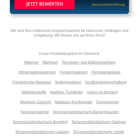
JETZT BEWERTEN
Datenschutzerklärung
Wir sind Ihre erfahrenen Ansprechpartner für Hannover, Göttingen und
Umgebung. Wir freuen uns auf Ihren Anruf.
Unser Produktangebot im Überblick:
Aktionen
Markisen
Terrassen- und Balkonmarkisen
Wintergartenmarkisen
Fenstermarkisen
Pergolamarkisen
Freistehende Markisen
Seitenmarkisen
Großflächenbeschattung
Markisenstoffe
markilux Tuchfinder
colour on demand
Markisen-Zubehör
Markisen-Konfigurator
Sonnensegel
Terrassendächer
Terrassenüberdachung Barsinghausen
Terrassenüberdachung Burgdorf
Terrassenüberdachung Garbsen
Terrassenüberdachung Laatzen
Terrassenüberdachung Lehrte