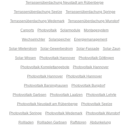
Terrassenüberdachung Neustadt am Rübenberge
Terrassenüberdachung Seelze
Terrassenüberdachung Springe
Terrassenüberdachung Wedemark
Terrassenüberdachung Wunstorf
Carports
Photovoltaik
Solarmodule
Montagesystem
Wechselrichter
Solarspeicher
Energiemanagement
Solar-Mieterstrom
Solar-Gewerbestrom
Solar-Fassade
Solar-Zaun
Solar-Wissen
Photovoltaik Hannover
Photovoltaik Göttingen
Photovoltaik Komplettangebote
Photovoltaik Hannover
Photovoltaik Hannover
Photovoltaik Hannover
Photovoltaik Barsinghausen
Photovoltaik Burgdorf
Photovoltaik Garbsen
Photovoltaik Laatzen
Photovoltaik Lehrte
Photovoltaik Neustadt am Rübenberge
Photovoltaik Seelze
Photovoltaik Springe
Photovoltaik Wedemark
Photovoltaik Wunstorf
Rollladen
Rollladen Garbsen
Raffstoren
Abdunkelung