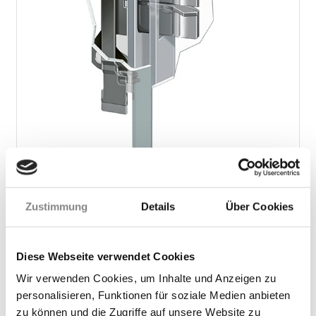
AUTOLOCK PLUS
Drei Fallenriegel sorgen dafür, dass sich Ihre Tür durch
Zustimmung
Details
Über Cookies
einfaches Zuziehen sicher abschließt.
Diese Webseite verwendet Cookies
Wir verwenden Cookies, um Inhalte und Anzeigen zu
personalisieren, Funktionen für soziale Medien anbieten
zu können und die Zugriffe auf unsere Website zu