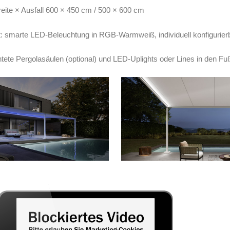
eite × Ausfall 600 × 450 cm / 500 × 600 cm
t: smarte LED-Beleuchtung in RGB-Warmweiß, individuell konfigurierb
tete Pergolasäulen (optional) und LED-Uplights oder Lines in den F