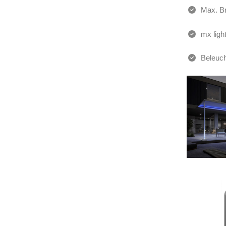
Max. Br
mx ligh
Beleuch