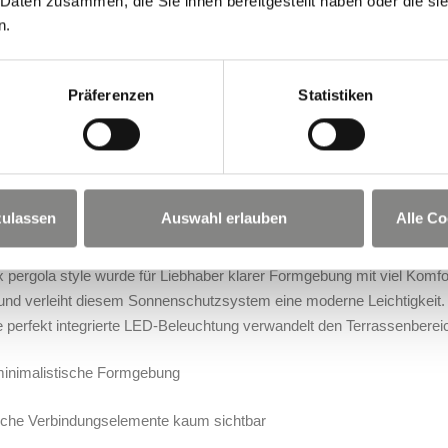
 Daten zusammen, die Sie ihnen bereitgestellt haben oder die s
n.
Präferenzen
Statistiken
zulassen
Auswahl erlauben
Alle Co
x pergola style wurde für Liebhaber klarer Formgebung mit viel Komf
 und verleiht diesem Sonnenschutzsystem eine moderne Leichtigkeit
e perfekt integrierte LED-Beleuchtung verwandelt den Terrassenbereic
minimalistische Formgebung
sche Verbindungselemente kaum sichtbar