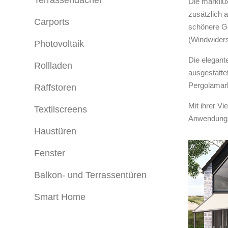
Die markilu
zusätzlich a
Carports
schönere Ges
(Windwiders
Photovoltaik
Die elegant
Rollladen
ausgestattet
Pergolamark
Raffstoren
Mit ihrer Vi
Textilscreens
Anwendungs
Haustüren
Fenster
Balkon- und Terrassentüren
Smart Home