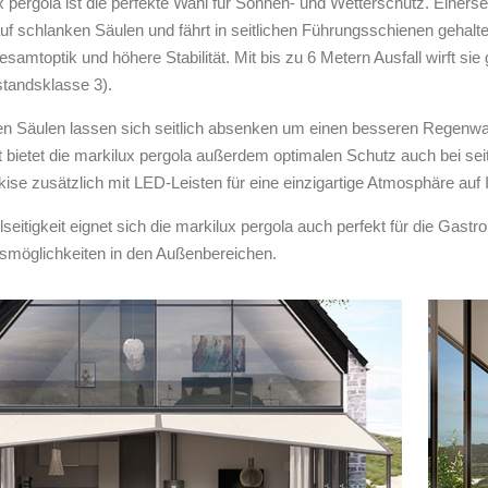
x pergola ist die perfekte Wahl für Sonnen- und Wetterschutz. Einerse
uf schlanken Säulen und fährt in seitlichen Führungsschienen gehalten 
amtoptik und höhere Stabilität. Mit bis zu 6 Metern Ausfall wirft sie 
tandsklasse 3).
en Säulen lassen sich seitlich absenken um einen besseren Regenwas
 bietet die markilux pergola außerdem optimalen Schutz auch bei seitl
ise zusätzlich mit LED-Leisten für eine einzigartige Atmosphäre auf 
elseitigkeit eignet sich die markilux pergola auch perfekt für die Gastro
möglichkeiten in den Außenbereichen.