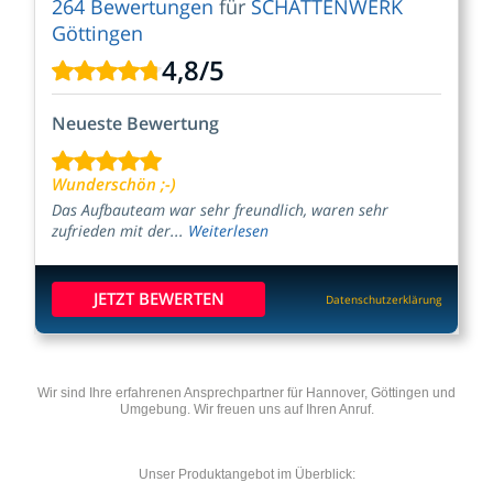
264 Bewertungen
für
SCHATTENWERK
Göttingen
4,8
/
5
Neueste Bewertung
Wunderschön ;-)
Das Aufbauteam war sehr freundlich, waren sehr
zufrieden mit der...
Weiterlesen
JETZT BEWERTEN
Datenschutzerklärung
Wir sind Ihre erfahrenen Ansprechpartner für Hannover, Göttingen und
Umgebung. Wir freuen uns auf Ihren Anruf.
Unser Produktangebot im Überblick: