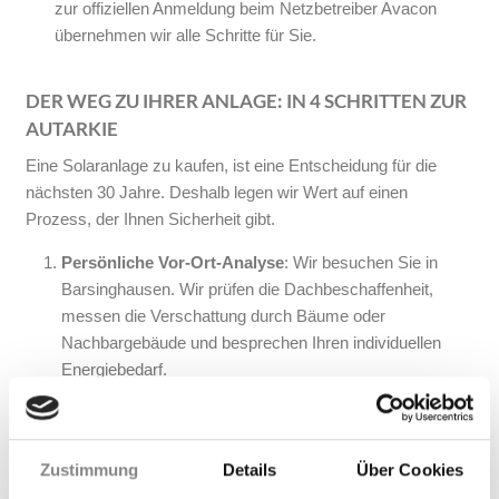
zur offiziellen Anmeldung beim Netzbetreiber Avacon
übernehmen wir alle Schritte für Sie.
DER WEG ZU IHRER ANLAGE: IN 4 SCHRITTEN ZUR
AUTARKIE
Eine Solaranlage zu kaufen, ist eine Entscheidung für die
nächsten 30 Jahre. Deshalb legen wir Wert auf einen
Prozess, der Ihnen Sicherheit gibt.
Persönliche Vor-Ort-Analyse
: Wir besuchen Sie in
Barsinghausen. Wir prüfen die Dachbeschaffenheit,
messen die Verschattung durch Bäume oder
Nachbargebäude und besprechen Ihren individuellen
Energiebedarf.
Maßgeschneidertes Konzept
: Auf Basis der Daten
erstellen wir eine 3D-Simulation Ihres Daches. Sie
erhalten eine transparente Wirtschaftlichkeitsrechnung,
Zustimmung
Details
Über Cookies
die genau zeigt, wann sich Ihre Investition amortisiert