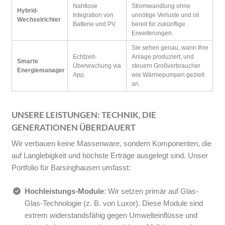
Nahtlose
Stromwandlung ohne
Hybrid-
Integration von
unnötige Verluste und ist
Wechselrichter
Batterie und PV.
bereit für zukünftige
Erweiterungen.
Sie sehen genau, wann Ihre
Echtzeit-
Anlage produziert, und
Smarte
Überwachung via
steuern Großverbraucher
Energiemanager
App.
wie Wärmepumpen gezielt
an.
UNSERE LEISTUNGEN: TECHNIK, DIE
GENERATIONEN ÜBERDAUERT
Wir verbauen keine Massenware, sondern Komponenten, die
auf Langlebigkeit und höchste Erträge ausgelegt sind. Unser
Portfolio für Barsinghausen umfasst:
Hochleistungs-Module
: Wir setzen primär auf Glas-
Glas-Technologie (z. B. von Luxor). Diese Module sind
extrem widerstandsfähig gegen Umwelteinflüsse und