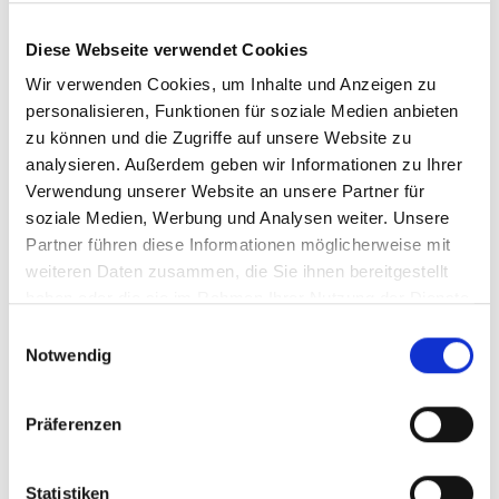
hat.
Fachgerechte Montage
: Unsere eigenen
Diese Webseite verwendet Cookies
Montageteams installieren die PV-Module und den
Sonnenschutz. Wir arbeiten sauber, sicher und halten
Wir verwenden Cookies, um Inhalte und Anzeigen zu
vereinbarte Termine ein – ein Versprechen, das für uns
personalisieren, Funktionen für soziale Medien anbieten
als regionaler Meisterbetrieb Ehrensache ist.
zu können und die Zugriffe auf unsere Website zu
Inbetriebnahme & Übergabe
: Wir begleiten Sie bei der
analysieren. Außerdem geben wir Informationen zu Ihrer
Anmeldung im Marktstammdatenregister und beim
Verwendung unserer Website an unsere Partner für
Netzbetreiber. Erst wenn alles reibungslos läuft und Sie
soziale Medien, Werbung und Analysen weiter. Unsere
Ihre eigene App zur Stromüberwachung verstehen, ist
Partner führen diese Informationen möglicherweise mit
unsere Arbeit getan.
weiteren Daten zusammen, die Sie ihnen bereitgestellt
haben oder die sie im Rahmen Ihrer Nutzung der Dienste
gesammelt haben.
Einwilligungsauswahl
FAQ: EXPERTEN-ANTWORTEN FÜR BARSINGHAUSEN
Notwendig
BEEINTRÄCHTIGT DER SCHATTENWURF DES DEISTERS
Präferenzen
MEINE ERTRÄGE IN BARSINGHAUSEN?
Das ist eine berechtigte Sorge, besonders in den Ortsteilen
Statistiken
direkt am Waldrand. Moderne Module und intelligente