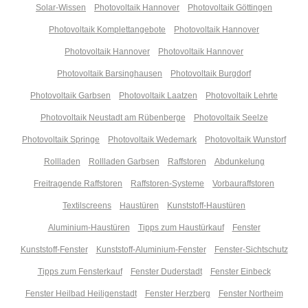
Solar-Wissen
Photovoltaik Hannover
Photovoltaik Göttingen
Photovoltaik Komplettangebote
Photovoltaik Hannover
Photovoltaik Hannover
Photovoltaik Hannover
Photovoltaik Barsinghausen
Photovoltaik Burgdorf
Photovoltaik Garbsen
Photovoltaik Laatzen
Photovoltaik Lehrte
Photovoltaik Neustadt am Rübenberge
Photovoltaik Seelze
Photovoltaik Springe
Photovoltaik Wedemark
Photovoltaik Wunstorf
Rollladen
Rollladen Garbsen
Raffstoren
Abdunkelung
Freitragende Raffstoren
Raffstoren-Systeme
Vorbauraffstoren
Textilscreens
Haustüren
Kunststoff-Haustüren
Aluminium-Haustüren
Tipps zum Haustürkauf
Fenster
Kunststoff-Fenster
Kunststoff-Aluminium-Fenster
Fenster-Sichtschutz
Tipps zum Fensterkauf
Fenster Duderstadt
Fenster Einbeck
Fenster Heilbad Heiligenstadt
Fenster Herzberg
Fenster Northeim