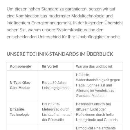
Um diesen hohen Standard zu garantieren, setzen wir auf
eine Kombination aus modernster Modultechnologie und
intelligentem Energiemanagement. In der folgenden Übersicht
sehen Sie, warum unsere Systemkonfiguration den
entscheidenden Unterschied für Ihre Unabhängigkeit macht:
UNSERE TECHNIK-STANDARDS IM ÜBERBLICK
Komponente
Ihr Vorteil
Warum das wichtig ist
Höchste
Widerstandsfähigkeit gegen
N-Type Glas-
Bis zu 30 Jahre
Hagel, Schneelast und
Glas-Module
Leistungsgarantie.
Alterung im Vergleich zu
Standard-Modulen.
Bis zu 25%
Besonders effektiv bei
Bifaziale
Mehrertrag durch
diffusem Licht oder
Technologie
Lichtaufnahme auf
Reflexionen durch helle
der Rückseite.
Untergründe und Carports.
Ermöglicht eine effiziente