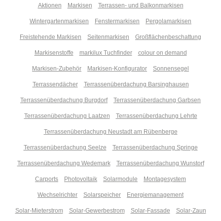
Aktionen
Markisen
Terrassen- und Balkonmarkisen
Wintergartenmarkisen
Fenstermarkisen
Pergolamarkisen
Freistehende Markisen
Seitenmarkisen
Großflächenbeschattung
Markisenstoffe
markilux Tuchfinder
colour on demand
Markisen-Zubehör
Markisen-Konfigurator
Sonnensegel
Terrassendächer
Terrassenüberdachung Barsinghausen
Terrassenüberdachung Burgdorf
Terrassenüberdachung Garbsen
Terrassenüberdachung Laatzen
Terrassenüberdachung Lehrte
Terrassenüberdachung Neustadt am Rübenberge
Terrassenüberdachung Seelze
Terrassenüberdachung Springe
Terrassenüberdachung Wedemark
Terrassenüberdachung Wunstorf
Carports
Photovoltaik
Solarmodule
Montagesystem
Wechselrichter
Solarspeicher
Energiemanagement
Solar-Mieterstrom
Solar-Gewerbestrom
Solar-Fassade
Solar-Zaun