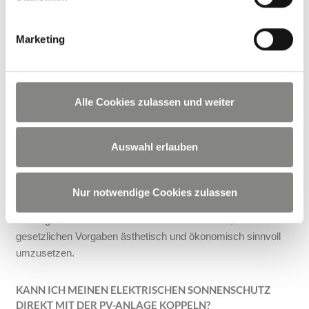
Leistungsoptimierer sorgen jedoch dafür, dass Ihre Anlage
auch bei diffusem Licht oder teilweiser Verschattung durch
Marketing
den Deister-Hang hocheffizient arbeitet. In unserer Planung
berechnen wir diese Faktoren exakt mit ein, sodass Sie eine
realistische Ertragsprognose erhalten.
Alle Cookies zulassen und weiter
GILT DIE PV-PFLICHT IN NIEDERSACHSEN AUCH FÜR
MEIN BESTANDSGEBÄUDE?
Auswahl erlauben
Ja, seit Beginn des Jahres 2026 greift die Solarpflicht in
Niedersachsen auch bei grundlegenden Dachsanierungen
von Bestandsgebäuden. Als Experten für die Region
Nur notwendige Cookies zulassen
Hannover wissen wir genau, welche Anforderungen die Stadt
Barsinghausen stellt. Wir unterstützen Sie dabei, die
gesetzlichen Vorgaben ästhetisch und ökonomisch sinnvoll
umzusetzen.
KANN ICH MEINEN ELEKTRISCHEN SONNENSCHUTZ
DIREKT MIT DER PV-ANLAGE KOPPELN?