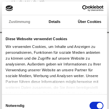
markilux GmbH + Co. KG
Zustimmung
Details
Über Cookies
Diese Webseite verwendet Cookies
Sitemap
Cookie-Verwaltung
Cookie-Verwaltung
Wir verwenden Cookies, um Inhalte und Anzeigen zu
Datenschutz
Impressum
Anfahrt
personalisieren, Funktionen für soziale Medien anbieten
zu können und die Zugriffe auf unsere Website zu
analysieren. Außerdem geben wir Informationen zu Ihrer
SCHATTENWERK
HANNOVER
Verwendung unserer Website an unsere Partner für
soziale Medien, Werbung und Analysen weiter. Unsere
0511 36 78 99 - 0
Partner führen diese Informationen möglicherweise mit
0511 36 78 99 - 29
weiteren Daten zusammen, die Sie ihnen bereitgestellt
E-Mail schreiben
haben oder die sie im Rahmen Ihrer Nutzung der Dienste
Anfahrt planen
gesammelt haben.
Einwilligungsauswahl
Notwendig