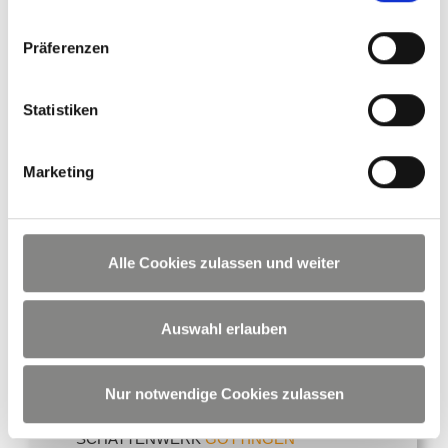
Präferenzen
628 Bewertungen
für
SCHATTENWERK
Hannover
Statistiken
4,8
/
5
Marketing
Neueste Bewertung
Wir haben eine Pergo...
Alle Cookies zulassen und weiter
Wir haben eine Pergola und eine Seitenmarkise
erhalten. Die Inst...
Weiterlesen
Auswahl erlauben
JETZT BEWERTEN
Datenschutzerklärung
Nur notwendige Cookies zulassen
SCHATTENWERK
GÖTTINGEN