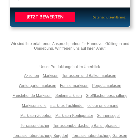
JETZT BEWERTEN
Datenschutzerklärung
Wir sind Ihre erfahrenen Ansprechpartner für Hannover, Göttingen und
Umgebung. Wir freuen uns auf Ihren Anruf.
Unser Produktangebot im Überblick:
Aktionen
Markisen
Terrassen- und Balkonmarkisen
Wintergartenmarkisen
Fenstermarkisen
Pergolamarkisen
Freistehende Markisen
Seitenmarkisen
Großflächenbeschattung
Markisenstoffe
markilux Tuchfinder
colour on demand
Markisen-Zubehör
Markisen-Konfigurator
Sonnensegel
Terrassendächer
Terrassenüberdachung Barsinghausen
Terrassenüberdachung Burgdorf
Terrassenüberdachung Garbsen