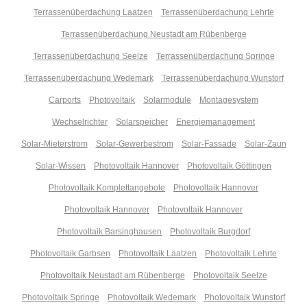
Terrassenüberdachung Laatzen
Terrassenüberdachung Lehrte
Terrassenüberdachung Neustadt am Rübenberge
Terrassenüberdachung Seelze
Terrassenüberdachung Springe
Terrassenüberdachung Wedemark
Terrassenüberdachung Wunstorf
Carports
Photovoltaik
Solarmodule
Montagesystem
Wechselrichter
Solarspeicher
Energiemanagement
Solar-Mieterstrom
Solar-Gewerbestrom
Solar-Fassade
Solar-Zaun
Solar-Wissen
Photovoltaik Hannover
Photovoltaik Göttingen
Photovoltaik Komplettangebote
Photovoltaik Hannover
Photovoltaik Hannover
Photovoltaik Hannover
Photovoltaik Barsinghausen
Photovoltaik Burgdorf
Photovoltaik Garbsen
Photovoltaik Laatzen
Photovoltaik Lehrte
Photovoltaik Neustadt am Rübenberge
Photovoltaik Seelze
Photovoltaik Springe
Photovoltaik Wedemark
Photovoltaik Wunstorf